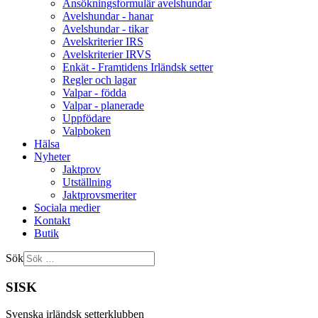
Ansökningsformulär avelshundar
Avelshundar - hanar
Avelshundar - tikar
Avelskriterier IRS
Avelskriterier IRVS
Enkät - Framtidens Irländsk setter
Regler och lagar
Valpar - födda
Valpar - planerade
Uppfödare
Valpboken
Hälsa
Nyheter
Jaktprov
Utställning
Jaktprovsmeriter
Sociala medier
Kontakt
Butik
Sök
SISK
Svenska irländsk setterklubben