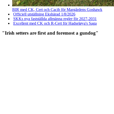
BIR med CK, Cert och Cacib för Margårdens Goshawk
Officiell utställning Ekshärad 1/8/2026
SKKs nya fastställda allmänna regler för 2027-2031
Excellent med CK och R-Cert för Hadseløya's Saga
"Irish setters are first and foremost a gundog"