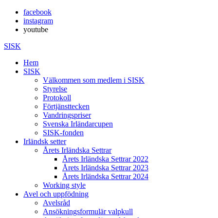
facebook
instagram
youtube
SISK
Hem
SISK
Välkommen som medlem i SISK
Styrelse
Protokoll
Förtjänsttecken
Vandringspriser
Svenska Irländarcupen
SISK-fonden
Irländsk setter
Årets Irländska Settrar
Årets Irländska Settrar 2022
Årets Irländska Settrar 2023
Årets Irländska Settrar 2024
Working style
Avel och uppfödning
Avelsråd
Ansökningsformulär valpkull