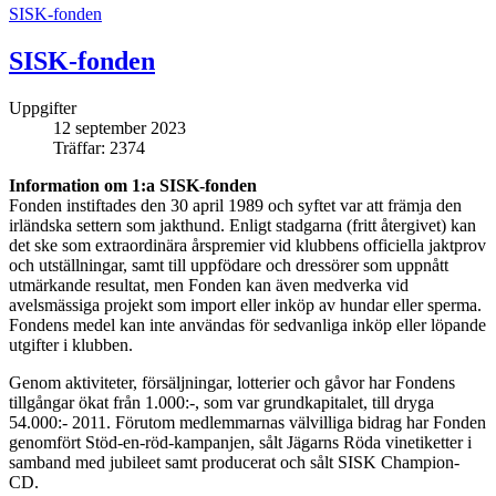
SISK-fonden
SISK-fonden
Uppgifter
12 september 2023
Träffar: 2374
Information om 1:a SISK-fonden
Fonden instiftades den 30 april 1989 och syftet var att främja den
irländska settern som jakthund. Enligt stadgarna (fritt återgivet) kan
det ske som extraordinära årspremier vid klubbens officiella jaktprov
och utställningar, samt till uppfödare och dressörer som uppnått
utmärkande resultat, men Fonden kan även medverka vid
avelsmässiga projekt som import eller inköp av hundar eller sperma.
Fondens medel kan inte användas för sedvanliga inköp eller löpande
utgifter i klubben.
Genom aktiviteter, försäljningar, lotterier och gåvor har Fondens
tillgångar ökat från 1.000:-, som var grundkapitalet, till dryga
54.000:- 2011. Förutom medlemmarnas välvilliga bidrag har Fonden
genomfört Stöd-en-röd-kampanjen, sålt Jägarns Röda vinetiketter i
samband med jubileet samt producerat och sålt SISK Champion-
CD.