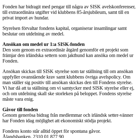
Fonden har bidragit med pengar till några av SISK avelskonferenser,
till extraordinära utgifter vid klubbens 85-årsjubileum, samt till en
privat import av hundar.
Styrelsen förvaltar fondens kapital, organiserar insamlingar samt
beslutar om utdelning av medel.
Ansökan om medel ur 1:a SISK-fonden
Den som genom en extraordinär åtgärd genomför ett projekt som
främjar den irländska settern som jakthund kan ansöka om medel ur
Fonden.
Ansökan skickas till SISK styrelse som tar ställning till om ansökan
uppfyller ovanstående krav samt klubbens övriga avelspolicy. Om
man ställer sig positiv till ansökan skickas den till Fondens styrelse.
Vi har då att ta ställning om vi samtycker med SISK styrelse eller ej,
och om utdelning skall ske storleken på beloppet. Fondens styrelse
måste vara enig.
Gåvor till fonden
Genom generösa bidrag från medlemmar och irländsk setter-vänner
har Fonden idag möjlighet att ekonomiskt stödja projekt.
Fondens konto står alltid öppet för spontana gåvor.
Ålandsbanken, 2310 01 877 90