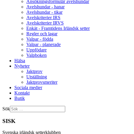
Ansökningsformulär avelshundar
Avelshundar - hanar
Avelshundar - tikar
Avelskriterier IRS
Avelskriterier IRVS
Enkät - Framtidens Irländsk setter
Regler och lagar
Valpar - födda
Valpar - planerade
Uppfödare
Valpboken
Hälsa
Nyheter
Jaktprov
Utställning
Jaktprovsmeriter
Sociala medier
Kontakt
Butik
Sök
SISK
Svenska irländsk setterklubben