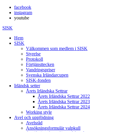
facebook
instagram
youtube
SISK
Hem
SISK
Välkommen som medlem i SISK
Styrelse
Protokoll
Förtjänsttecken
Vandringspriser
Svenska Irländarcupen
SISK-fonden
Irländsk setter
Årets Irländska Settrar
Årets Irländska Settrar 2022
Årets Irländska Settrar 2023
Årets Irländska Settrar 2024
Working style
Avel och uppfödning
Avelsråd
Ansökningsformulär valpkull