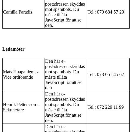
postadressen skyddas
mot spambots. Du
Camilla Paradis
Tel.: 070 684 57 29
måste tillåta
JavaScript för att se
den.
Ledamöter
Den här e-
postadressen skyddas
Mats Haapaniemi -
mot spambots. Du
Tel.: 073 051 45 67
Vice ordförande
måste tillåta
JavaScript för att se
den.
Den här e-
postadressen skyddas
Henrik Pettersson -
mot spambots. Du
Tel.: ‭072 229 11 99‬
Sekreterare
måste tillåta
JavaScript för att se
den.
Den här e-
postadressen skyddas