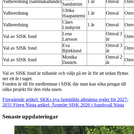
Valberedning (sammakallande)
1 år
Omval
Omv
Sandström
Ulrika
Valberedning
1 år
Omval
Omv
Haapaniemi
Claes
Valberedning
1 år
Omval
Omv
Lindqvist
Lena
Omval 1
Val av SISK fond
Omva
Larsson
år
Eva
Omval 3
Val av SISK fond
Omva
Björklund
år
Monika
Omval 2
Val av SISK fond
Omva
Daniels
år
Val av SISK fond är rullande och väljs på tre år för att sedan flyttas
ner ett år i taget.
Fonden är till för medlemmar i SISK där man kan söka pengar till
olika projekt för den röda rasen.
Föregående artikel: SKKs nya fastställda allmänna regler för 2027-
2031
Föreg
Nästa artikel: Årsmöte SISK 2026 i Sundsvall
Nästa
Senaste uppdateringar