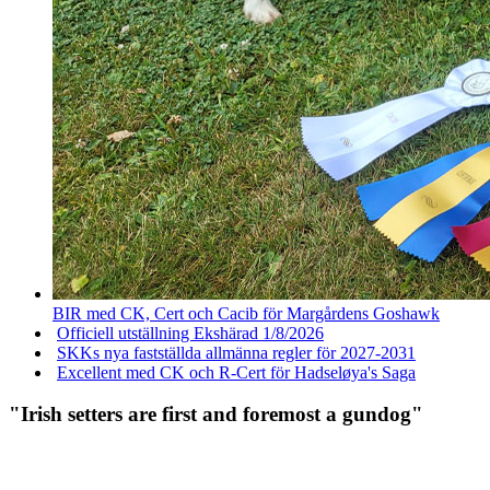
BIR med CK, Cert och Cacib för Margårdens Goshawk
Officiell utställning Ekshärad 1/8/2026
SKKs nya fastställda allmänna regler för 2027-2031
Excellent med CK och R-Cert för Hadseløya's Saga
"Irish setters are first and foremost a gundog"