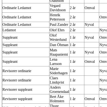
Olausson
Vegard
Ordinarie Ledamot
2 år
Omval
Davidsson
Henrik
Ordinarie Ledamot
2 år
Omv
Pettersson
Ordinarie Ledamot
Paul Zander
2 år
Nyval
Ledamot
Olof Ehrs
2 år
Nyva
Olof
Suppleant
1 år
Nyval
Omv
Westerlund
Suppleant
Dan Öhman
1 år
Nyva
Mats
Suppleant
1 år
Nyval
Omv
Haapaniemi
Lena
Suppleant
1 år
Omval
Omv
Larsson
Marie
Revisorer ordinarie
1 år
Nyva
Söderhagen
Claes
Revisorer ordinarie
1 år
Nyva
Lindqvist
Anders
Revisorer suppleant
1 år
Nyva
Groenendaal
Bert Åke
Revisorer suppleant
1 år
Omval
Omv
Holmsten
Thore