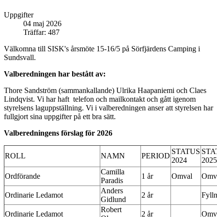
Uppgifter
04 maj 2026
Träffar: 487
Välkomna till SISK's årsmöte 15-16/5 på Sörfjärdens Camping i
Sundsvall.
Valberedningen har bestått av:
Thore Sandström (sammankallande) Ulrika Haapaniemi och Claes
Lindqvist. Vi har haft
telefon och mailkontakt och gått igenom
styrelsens laguppställning. Vi i valberedningen anser att styrelsen har
fullgjort sina uppgifter på ett bra sätt.
Valberedningens förslag för 2026
STATUS
STA
ROLL
NAMN
PERIOD
2024
2025
Camilla
Ordförande
1 år
Omval
Omv
Paradis
Anders
Ordinarie Ledamot
2 år
Fyll
Gidlund
Robert
Ordinarie Ledamot
2 år
Omv