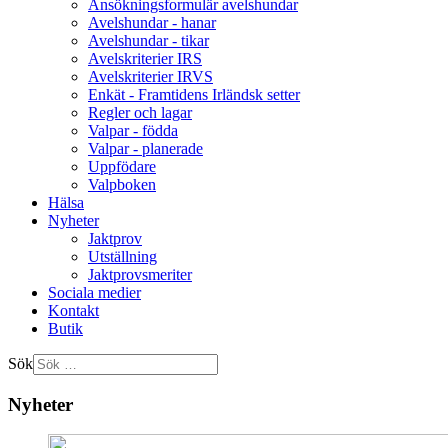
Ansökningsformulär avelshundar
Avelshundar - hanar
Avelshundar - tikar
Avelskriterier IRS
Avelskriterier IRVS
Enkät - Framtidens Irländsk setter
Regler och lagar
Valpar - födda
Valpar - planerade
Uppfödare
Valpboken
Hälsa
Nyheter
Jaktprov
Utställning
Jaktprovsmeriter
Sociala medier
Kontakt
Butik
Sök
Nyheter