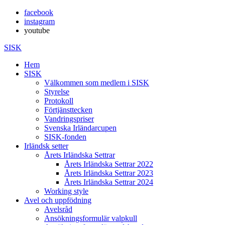
facebook
instagram
youtube
SISK
Hem
SISK
Välkommen som medlem i SISK
Styrelse
Protokoll
Förtjänsttecken
Vandringspriser
Svenska Irländarcupen
SISK-fonden
Irländsk setter
Årets Irländska Settrar
Årets Irländska Settrar 2022
Årets Irländska Settrar 2023
Årets Irländska Settrar 2024
Working style
Avel och uppfödning
Avelsråd
Ansökningsformulär valpkull