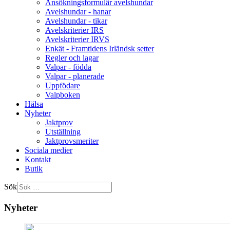
Ansökningsformulär avelshundar
Avelshundar - hanar
Avelshundar - tikar
Avelskriterier IRS
Avelskriterier IRVS
Enkät - Framtidens Irländsk setter
Regler och lagar
Valpar - födda
Valpar - planerade
Uppfödare
Valpboken
Hälsa
Nyheter
Jaktprov
Utställning
Jaktprovsmeriter
Sociala medier
Kontakt
Butik
Sök
Nyheter