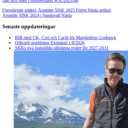
Jakt och fiske i renbetesland SOU2023:46
Föregående artikel: Årsmöte SISK 2025
Föreg
Nästa artikel:
Årsmöte SISK 2024 i Sundsvall
Nästa
Senaste uppdateringar
BIR med CK, Cert och Cacib för Margårdens Goshawk
Officiell utställning Ekshärad 1/8/2026
SKKs nya fastställda allmänna regler för 2027-2031