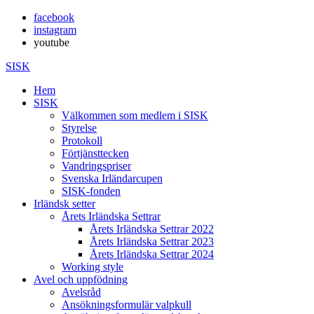
facebook
instagram
youtube
SISK
Hem
SISK
Välkommen som medlem i SISK
Styrelse
Protokoll
Förtjänsttecken
Vandringspriser
Svenska Irländarcupen
SISK-fonden
Irländsk setter
Årets Irländska Settrar
Årets Irländska Settrar 2022
Årets Irländska Settrar 2023
Årets Irländska Settrar 2024
Working style
Avel och uppfödning
Avelsråd
Ansökningsformulär valpkull