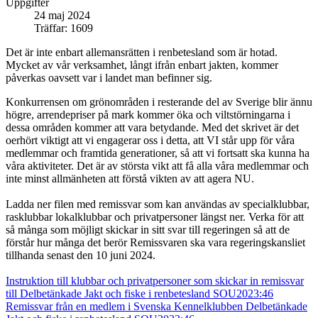
Uppgifter
24 maj 2024
Träffar: 1609
Det är inte enbart allemansrätten i renbetesland som är hotad.
Mycket av vår verksamhet, långt ifrån enbart jakten, kommer
påverkas oavsett var i landet man befinner sig.
Konkurrensen om grönområden i resterande del av Sverige blir ännu
högre, arrendepriser på mark kommer öka och viltstörningarna i
dessa områden kommer att vara betydande. Med det skrivet är det
oerhört viktigt att vi engagerar oss i detta, att VI står upp för våra
medlemmar och framtida generationer, så att vi fortsatt ska kunna ha
våra aktiviteter. Det är av största vikt att få alla våra medlemmar och
inte minst allmänheten att förstå vikten av att agera NU.
Ladda ner filen med remissvar som kan användas av specialklubbar,
rasklubbar lokalklubbar och privatpersoner längst ner. Verka för att
så många som möjligt skickar in sitt svar till regeringen så att de
förstår hur många det berör Remissvaren ska vara regeringskansliet
tillhanda senast den 10 juni 2024.
Instruktion till klubbar och privatpersoner som skickar in remissvar
till Delbetänkade Jakt och fiske i renbetesland SOU2023:46
Remissvar från en medlem i Svenska Kennelklubben Delbetänkade