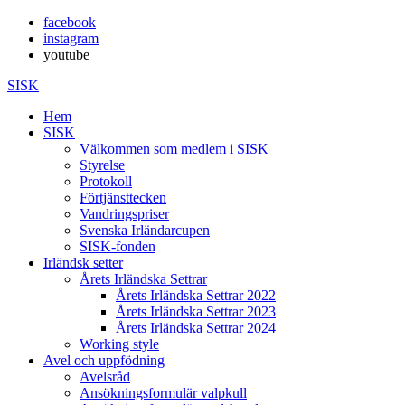
facebook
instagram
youtube
SISK
Hem
SISK
Välkommen som medlem i SISK
Styrelse
Protokoll
Förtjänsttecken
Vandringspriser
Svenska Irländarcupen
SISK-fonden
Irländsk setter
Årets Irländska Settrar
Årets Irländska Settrar 2022
Årets Irländska Settrar 2023
Årets Irländska Settrar 2024
Working style
Avel och uppfödning
Avelsråd
Ansökningsformulär valpkull