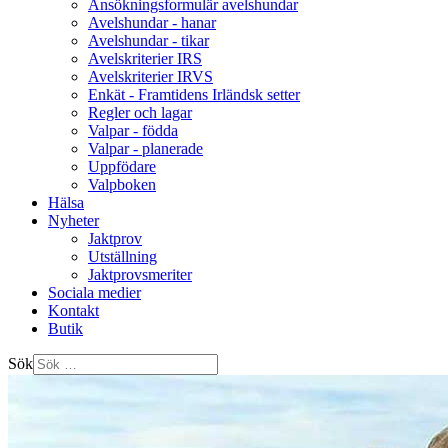
Ansökningsformulär avelshundar
Avelshundar - hanar
Avelshundar - tikar
Avelskriterier IRS
Avelskriterier IRVS
Enkät - Framtidens Irländsk setter
Regler och lagar
Valpar - födda
Valpar - planerade
Uppfödare
Valpboken
Hälsa
Nyheter
Jaktprov
Utställning
Jaktprovsmeriter
Sociala medier
Kontakt
Butik
Sök