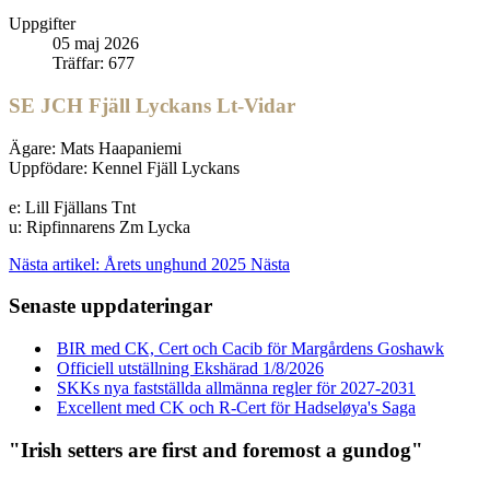
Uppgifter
05 maj 2026
Träffar: 677
SE JCH Fjäll Lyckans Lt-Vidar
Ägare: Mats Haapaniemi
Uppfödare: Kennel Fjäll Lyckans
e: Lill Fjällans Tnt
u: Ripfinnarens Zm Lycka
Nästa artikel: Årets unghund 2025
Nästa
Senaste uppdateringar
BIR med CK, Cert och Cacib för Margårdens Goshawk
Officiell utställning Ekshärad 1/8/2026
SKKs nya fastställda allmänna regler för 2027-2031
Excellent med CK och R-Cert för Hadseløya's Saga
"Irish setters are first and foremost a gundog"