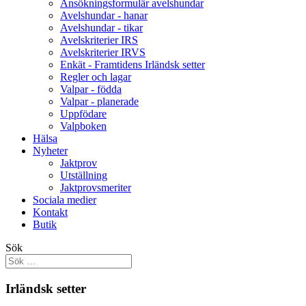
Ansökningsformulär avelshundar
Avelshundar - hanar
Avelshundar - tikar
Avelskriterier IRS
Avelskriterier IRVS
Enkät - Framtidens Irländsk setter
Regler och lagar
Valpar - födda
Valpar - planerade
Uppfödare
Valpboken
Hälsa
Nyheter
Jaktprov
Utställning
Jaktprovsmeriter
Sociala medier
Kontakt
Butik
Sök
Irländsk setter