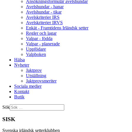
Ansökningsformulär avelshundar
Avelshundar - hanar
Avelshundar - tikar
Avelskriterier IRS
Avelskriterier IRVS
Enkät - Framtidens Irländsk setter
Regler och lagar
Valpar - födda
Valpar - planerade
Uppfödare
Valpboken
Hälsa
Nyheter
Jaktprov
Utställning
Jaktprovsmeriter
Sociala medier
Kontakt
Butik
Sök
SISK
Svenska irländsk setterklubben