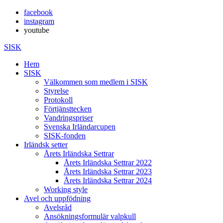
facebook
instagram
youtube
SISK
Hem
SISK
Välkommen som medlem i SISK
Styrelse
Protokoll
Förtjänsttecken
Vandringspriser
Svenska Irländarcupen
SISK-fonden
Irländsk setter
Årets Irländska Settrar
Årets Irländska Settrar 2022
Årets Irländska Settrar 2023
Årets Irländska Settrar 2024
Working style
Avel och uppfödning
Avelsråd
Ansökningsformulär valpkull