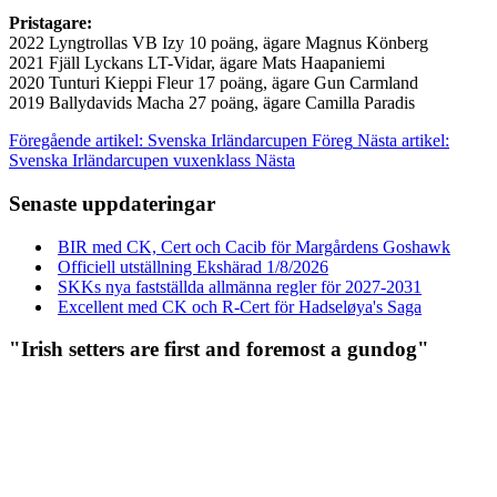
Pristagare:
2022 Lyngtrollas VB Izy 10 poäng, ägare Magnus Könberg
2021 Fjäll Lyckans LT-Vidar, ägare Mats Haapaniemi
2020 Tunturi Kieppi Fleur 17 poäng, ägare Gun Carmland
2019 Ballydavids Macha 27 poäng, ägare Camilla Paradis
Föregående artikel: Svenska Irländarcupen
Föreg
Nästa artikel:
Svenska Irländarcupen vuxenklass
Nästa
Senaste uppdateringar
BIR med CK, Cert och Cacib för Margårdens Goshawk
Officiell utställning Ekshärad 1/8/2026
SKKs nya fastställda allmänna regler för 2027-2031
Excellent med CK och R-Cert för Hadseløya's Saga
"Irish setters are first and foremost a gundog"