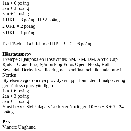
1an + 6 poäng
2an + 3 poäng
3an + 1 poäng
1 UKL = 3 poäng, HP 2 poäng
2 UKL = 2 poäng
3 UKL = 1 poäng
Ex: FP-vinst 1a UKL med HP = 3 + 2 + 6 poäng
Högstatusprov
Exempel: Fjällpokalen Höst/Vinter, SM, NM, DM, Arctic Cup,
Rjukan Grand Prix, Sørnorsk og Forus Open. Norsk, Rolf
Sevendal, Derby Kvalificering och semifinal och liknande prov i
Norden.
Styrelsen avgör om nya prov dyker upp i framtiden. Finalplacering
ger på dessa prov ytterligare
1an + 6 poäng
2an + 3 poäng
3an + 1 poäng
Vinst i exvis SM 2 dagars 1a skl/cert/cacit ger: 10 + 6 + 3 + 5= 24
poäng
Pris
Vinnare Unghund