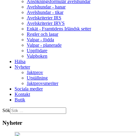
Ansökningsformulär avelshundar
Avelshundar - hanar
Avelshundar - tikar
Avelskriterier IRS
Avelskriterier IRVS
Enkät - Framtidens Irländsk setter
Regler och lagar
Valpar - födda
Valpar - planerade
Uppfödare
Valpboken
Hälsa
Nyheter
Jaktprov
Utställning
Jaktprovsmeriter
Sociala medier
Kontakt
Butik
Sök
Nyheter