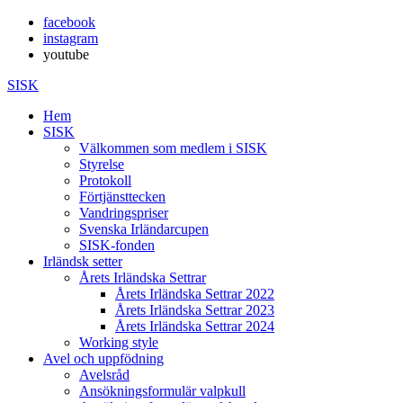
facebook
instagram
youtube
SISK
Hem
SISK
Välkommen som medlem i SISK
Styrelse
Protokoll
Förtjänsttecken
Vandringspriser
Svenska Irländarcupen
SISK-fonden
Irländsk setter
Årets Irländska Settrar
Årets Irländska Settrar 2022
Årets Irländska Settrar 2023
Årets Irländska Settrar 2024
Working style
Avel och uppfödning
Avelsråd
Ansökningsformulär valpkull