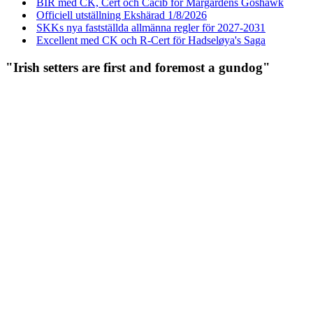
BIR med CK, Cert och Cacib för Margårdens Goshawk
Officiell utställning Ekshärad 1/8/2026
SKKs nya fastställda allmänna regler för 2027-2031
Excellent med CK och R-Cert för Hadseløya's Saga
"Irish setters are first and foremost a gundog"