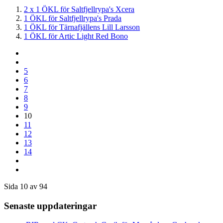
2 x 1 ÖKL för Saltfjellrypa's Xcera
1 ÖKL för Saltfjellrypa's Prada
1 ÖKL för Tärnafjällens Lill Larsson
1 ÖKL för Artic Light Red Bono
5
6
7
8
9
10
11
12
13
14
Sida 10 av 94
Senaste uppdateringar