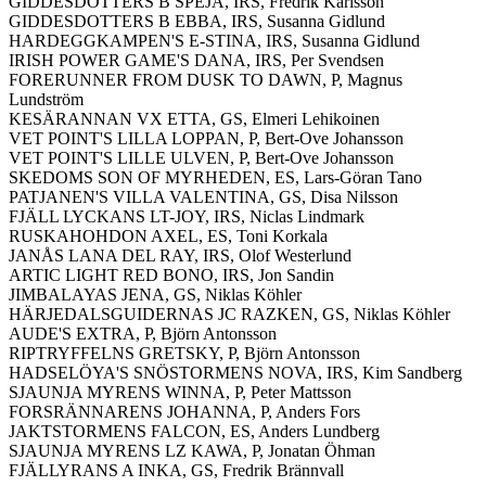
GIDDESDOTTERS B SPEJA, IRS, Fredrik Karlsson
GIDDESDOTTERS B EBBA, IRS, Susanna Gidlund
HARDEGGKAMPEN'S E-STINA, IRS, Susanna Gidlund
IRISH POWER GAME'S DANA, IRS, Per Svendsen
FORERUNNER FROM DUSK TO DAWN, P, Magnus
Lundström
KESÄRANNAN VX ETTA, GS, Elmeri Lehikoinen
VET POINT'S LILLA LOPPAN, P, Bert-Ove Johansson
VET POINT'S LILLE ULVEN, P, Bert-Ove Johansson
SKEDOMS SON OF MYRHEDEN, ES, Lars-Göran Tano
PATJANEN'S VILLA VALENTINA, GS, Disa Nilsson
FJÄLL LYCKANS LT-JOY, IRS, Niclas Lindmark
RUSKAHOHDON AXEL, ES, Toni Korkala
JANÅS LANA DEL RAY, IRS, Olof Westerlund
ARTIC LIGHT RED BONO, IRS, Jon Sandin
JIMBALAYAS JENA, GS, Niklas Köhler
HÄRJEDALSGUIDERNAS JC RAZKEN, GS, Niklas Köhler
AUDE'S EXTRA, P, Björn Antonsson
RIPTRYFFELNS GRETSKY, P, Björn Antonsson
HADSELÖYA'S SNÖSTORMENS NOVA, IRS, Kim Sandberg
SJAUNJA MYRENS WINNA, P, Peter Mattsson
FORSRÄNNARENS JOHANNA, P, Anders Fors
JAKTSTORMENS FALCON, ES, Anders Lundberg
SJAUNJA MYRENS LZ KAWA, P, Jonatan Öhman
FJÄLLYRANS A INKA, GS, Fredrik Brännvall