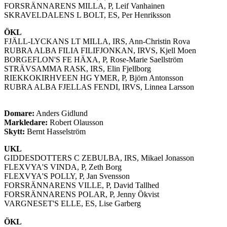
FORSRÄNNARENS MILLA, P, Leif Vanhainen
SKRAVELDALENS L BOLT, ES, Per Henriksson
ÖKL
FJÄLL-LYCKANS LT MILLA, IRS, Ann-Christin Rova
RUBRA ALBA FILIA FILIFJONKAN, IRVS, Kjell Moen
BORGEFLON'S FE HÄXA, P, Rose-Marie Saellström
STRÄVSAMMA RASK, IRS, Elin Fjellborg
RIEKKOKIRHVEEN HG YMER, P, Björn Antonsson
RUBRA ALBA FJELLAS FENDI, IRVS, Linnea Larsson
Domare:
Anders Gidlund
Markledare:
Robert Olausson
Skytt:
Bernt Hasselström
UKL
GIDDESDOTTERS C ZEBULBA, IRS, Mikael Jonasson
FLEXVYA'S VINDA, P, Zeth Borg
FLEXVYA'S POLLY, P, Jan Svensson
FORSRÄNNARENS VILLE, P, David Tallhed
FORSRÄNNARENS POLAR, P, Jenny Ökvist
VARGNESET'S ELLE, ES, Lise Garberg
ÖKL