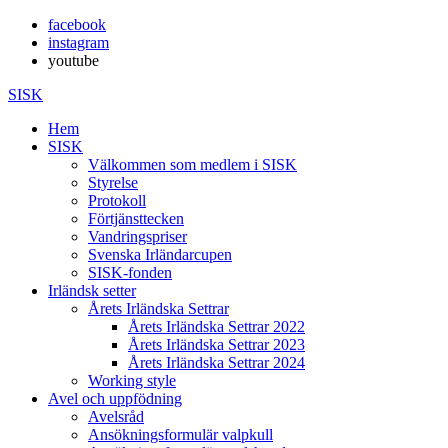
facebook
instagram
youtube
SISK
Hem
SISK
Välkommen som medlem i SISK
Styrelse
Protokoll
Förtjänsttecken
Vandringspriser
Svenska Irländarcupen
SISK-fonden
Irländsk setter
Årets Irländska Settrar
Årets Irländska Settrar 2022
Årets Irländska Settrar 2023
Årets Irländska Settrar 2024
Working style
Avel och uppfödning
Avelsråd
Ansökningsformulär valpkull