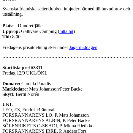
Svenska Irländska setterklubben inbjuder härmed till huvudprov och
utställning.
Plats:
Dundretfjället
Upprop:
Gällivare Camping (
hitta hit
)
Tid:
8.00
Fredagens prisutdelning sker under
Jägarmiddagen
························································································
Startlista prel #3311
Fredag 12/9 UKL/ÖKL
Domare:
Camilla Paradis
Markledare:
Mats Johansson/Peter Backe
Skytt:
Bertil Norén
UKL
LEO, ES, Fredrik Brännvall
FORSRÄNNARENS LO, P, Mats Johansson
FORSRÄNNARENS ALBIN, P, Peter Backe
SÖLENRIKET'S O-SKADI, P, Minna Hietikko
FORSRÄNNARENS IRRE, P, Anders Fors