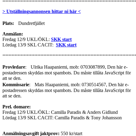
························································································
> Utställningsannonsen hittar ni här <
Plats:
Dundretfjället
Anmälan:
Fredag 12/9 UKL/ÖKL:
SKK start
Lördag 13/9 SKL CACIT:
SKK start
························································································
Provledare
: Ulrika Haapaniemi, mob: 0703087899,
Den här e-
postadressen skyddas mot spambots. Du måste tillåta JavaScript för
att se den.
Kommissarie
: Mats Haapaniemi, mob: 0730514567,
Den här e-
postadressen skyddas mot spambots. Du måste tillåta JavaScript för
att se den.
Prel. domare:
Fredag 12/9 UKL/ÖKL: Camilla Paradis & Anders Gidlund
Lördag 13/9 SKL CACIT: Camilla Paradis & Tony Johansson
Anmälningsavgift jaktprov:
550 kr/start