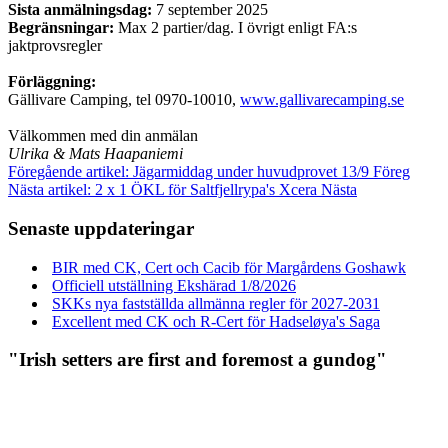
Sista anmälningsdag:
7 september 2025
Begränsningar:
Max 2 partier/dag. I övrigt enligt FA:s
jaktprovsregler
Förläggning:
Gällivare Camping, tel 0970-10010,
www.gallivarecamping.se
Välkommen med din anmälan
Ulrika & Mats Haapaniemi
Föregående artikel: Jägarmiddag under huvudprovet 13/9
Föreg
Nästa artikel: 2 x 1 ÖKL för Saltfjellrypa's Xcera
Nästa
Senaste uppdateringar
BIR med CK, Cert och Cacib för Margårdens Goshawk
Officiell utställning Ekshärad 1/8/2026
SKKs nya fastställda allmänna regler för 2027-2031
Excellent med CK och R-Cert för Hadseløya's Saga
"Irish setters are first and foremost a gundog"