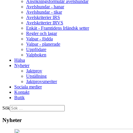
Ansökningsformulär avelshundar
Avelshundar - hanar
Avelshundar - tikar
Avelskriterier IRS
Avelskriterier IRVS
Enkät - Framtidens Irländsk setter
Regler och lagar
Valpar - födda
Valpar - planerade
Uppfödare
Valpboken
Hälsa
Nyheter
Jaktprov
Utställning
Jaktprovsmeriter
Sociala medier
Kontakt
Butik
Sök
Nyheter