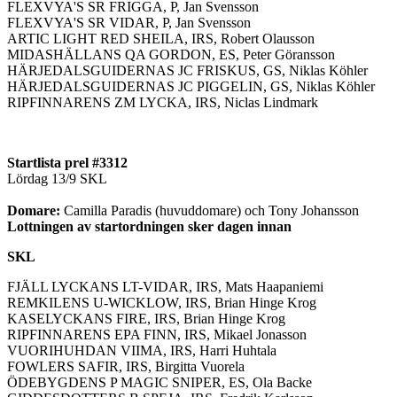
FLEXVYA'S SR FRIGGA, P, Jan Svensson
FLEXVYA'S SR VIDAR, P, Jan Svensson
ARTIC LIGHT RED SHEILA, IRS, Robert Olausson
MIDASHÄLLANS QA GORDON, ES, Peter Göransson
HÄRJEDALSGUIDERNAS JC FRISKUS, GS, Niklas Köhler
HÄRJEDALSGUIDERNAS JC PIGGELIN, GS, Niklas Köhler
RIPFINNARENS ZM LYCKA, IRS, Niclas Lindmark
Startlista prel #3312
Lördag 13/9 SKL
Domare:
Camilla Paradis (huvuddomare) och Tony Johansson
Lottningen av startordningen sker dagen innan
SKL
FJÄLL LYCKANS LT-VIDAR, IRS, Mats Haapaniemi
REMKILENS U-WICKLOW, IRS, Brian Hinge Krog
KASELYCKANS FIRE, IRS, Brian Hinge Krog
RIPFINNARENS EPA FINN, IRS, Mikael Jonasson
VUORIHUHDAN VIIMA, IRS, Harri Huhtala
FOWLERS SAFIR, IRS, Birgitta Vuorela
ÖDEBYGDENS P MAGIC SNIPER, ES, Ola Backe