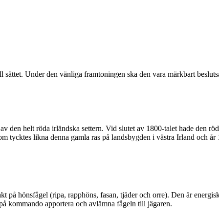
ll sättet. Under den vänliga framtoningen ska den vara märkbart beslutsa
nt av den helt röda irländska settern. Vid slutet av 1800-talet hade den r
m tycktes likna denna gamla ras på landsbygden i västra Irland och år
kt på hönsfågel (ripa, rapphöns, fasan, tjäder och orre). Den är energis
ott på kommando apportera och avlämna fågeln till jägaren.