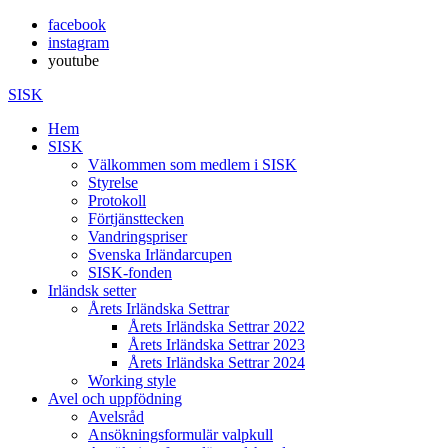
facebook
instagram
youtube
SISK
Hem
SISK
Välkommen som medlem i SISK
Styrelse
Protokoll
Förtjänsttecken
Vandringspriser
Svenska Irländarcupen
SISK-fonden
Irländsk setter
Årets Irländska Settrar
Årets Irländska Settrar 2022
Årets Irländska Settrar 2023
Årets Irländska Settrar 2024
Working style
Avel och uppfödning
Avelsråd
Ansökningsformulär valpkull