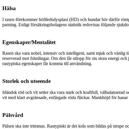
Hälsa
I rasen förekommer höftledsdysplasi (HD) och hundar bör därför rön
parning. Enligt försäkringsbolagens statistik redovisas följande sjukd
Egenskaper/Mentalitet
Rasen ska vara nobel, intensiv och intelligent, samt mjuk och vänlig t
reserverad mot främlingar. Om den får utlopp för sin stora energi och 
rastypiska egenskaper får komma till användning.
Storlek och utseende
Irländsk röd och vit setter ska vara stark och kraftfull, välbalansera
vit med klart avgränsade, enfärgade röda fläckar. Mankhöjd för hana
Pälsvård
Pälsen ska inte trimmas. Rastypiskt är det krås som bildas på strupe och