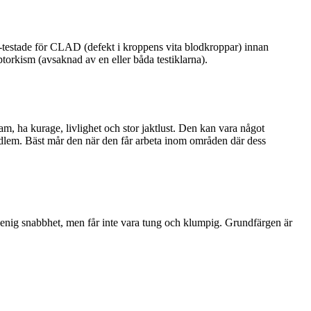
testade för CLAD (defekt i kroppens vita blodkroppar) innan
torkism (avsaknad av en eller båda testiklarna).
am, ha kurage, livlighet och stor jaktlust. Den kan vara något
emedlem. Bäst mår den när den får arbeta inom områden där dess
n senig snabbhet, men får inte vara tung och klumpig. Grundfärgen är