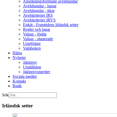
Ansökningsformulär avelshundar
Avelshundar - hanar
Avelshundar - tikar
Avelskriterier IRS
Avelskriterier IRVS
Enkät - Framtidens Irländsk setter
Regler och lagar
Valpar - födda
Valpar - planerade
Uppfödare
Valpboken
Hälsa
Nyheter
Jaktprov
Utställning
Jaktprovsmeriter
Sociala medier
Kontakt
Butik
Sök
Irländsk setter