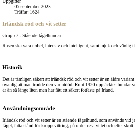
Uppgifter
05 september 2023
Träffar: 1624
Irländsk röd och vit setter
Grupp 7 - Stående fågelhundar
Rasen ska vara nobel, intensiv och intelligent, samt mjuk och vänlig ti
Historik
Det är tämligen säkert att irländsk röd och vit setter är en äldre varia
ovanlig att man trodde den var utdöd. Runt 1920 upptäcktes hundar so
är än så länge liten men har fått ett säkert fotfäste på Irland.
Användningsområde
Irländsk röd och vit setter är en stående fågelhund, som används vid ja
fågel, fatta stånd för kroppsvittring, på order resa viltet och efter sk