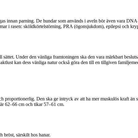
tgas innan parning. De hundar som används i aveln bör även vara DNA-
omar i rasen: sköldkörtelstörning, PRA (ögonsjukdom), epilepsi och kryp
ill sättet. Under den vänliga framtoningen ska den vara märkbart besluts
jaktlust kan dess vänliga natur också göra den till en tillgiven familj
d och proportionerlig. Den ska ge intryck av att ha mer muskulös kraft ä
r är 62–66 cm och tikar 57–61 cm.
 bröst, särskilt hos hanar.