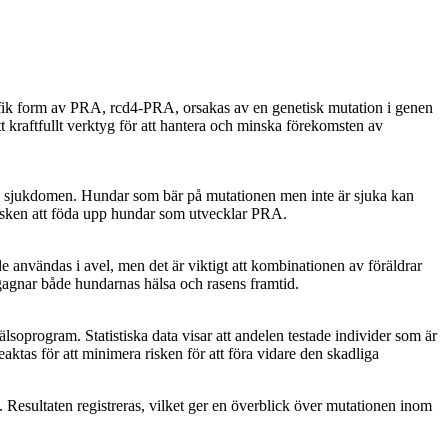
ecifik form av PRA, rcd4-PRA, orsakas av en genetisk mutation i genen
 kraftfullt verktyg för att hantera och minska förekomsten av
la sjukdomen. Hundar som bär på mutationen men inte är sjuka kan
risken att föda upp hundar som utvecklar PRA.
 användas i avel, men det är viktigt att kombinationen av föräldrar
 gagnar både hundarnas hälsa och rasens framtid.
soprogram. Statistiska data visar att andelen testade individer som är
aktas för att minimera risken för att föra vidare den skadliga
esultaten registreras, vilket ger en överblick över mutationen inom