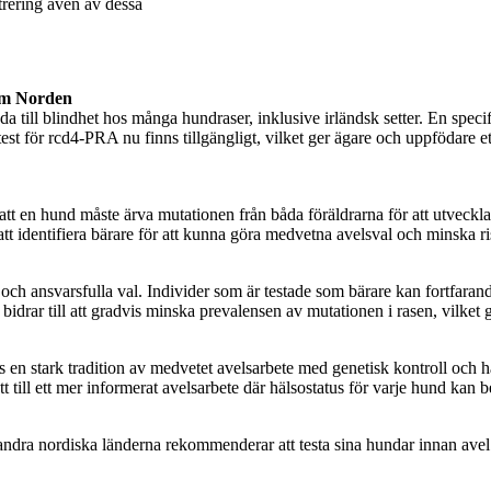
istrering även av dessa
nom Norden
da till blindhet hos många hundraser, inklusive irländsk setter. En sp
t för rcd4-PRA nu finns tillgängligt, vilket ger ägare och uppfödare ett
att en hund måste ärva mutationen från båda föräldrarna för att utveck
att identifiera bärare för att kunna göra medvetna avelsval och minska 
h ansvarsfulla val. Individer som är testade som bärare kan fortfarande
idrar till att gradvis minska prevalensen av mutationen i rasen, vilket
n stark tradition av medvetet avelsarbete med genetisk kontroll och häl
 till ett mer informerat avelsarbete där hälsostatus för varje hund kan be
a nordiska länderna rekommenderar att testa sina hundar innan avel. R