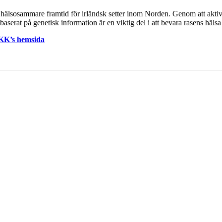
 en hälsosammare framtid för irländsk setter inom Norden. Genom att akt
baserat på genetisk information är en viktig del i att bevara rasens häls
KK’s hemsida