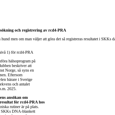
ersökning och registrering av rcd4-PRA
in hund men om man väljer att göra det så registreras resultatet i SKKs 
nivå 1) för rcd4-PRA
införa hälsoprogram på
Klubben beskriver att
ämst Norge, så syns en
enen. Eftersom
elen bärare i Sverige
rekvens och antalet
.o.m. 2025.
bens ansökan om
resultat för rcd4-PRA hos
iska rutiner är på plats.
kan SKKs DNA-blankett