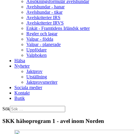
Ansökningsformulär avelshundar
Avelshundar - hanar
Avelshundar - tikar
Avelskriterier IRS
Avelskriterier IRVS
Enkät - Framtidens Irländsk setter
Regler och lagar
Valpar - födda
Valpar - planerade
Uppfödare
Valpboken
Hälsa
Nyheter
Jaktprov
Utställning
Jaktprovsmeriter
Sociala medier
Kontakt
Butik
Sök
SKK hälsoprogram 1 - avel inom Norden