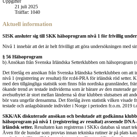
Uppgifter
21 juli 2025
Träffar: 1040
Aktuell information
SISK ansluter sig till SKK hälsoprogram nivå 1 för frivillig und
Nivå 1 innebär att det är helt frivilligt att göra undersökningen med s
§ 56 Hälsoprogram
b) Ansökan från Svenska Irländska Setterklubben om hälsoprogram (
Det förelåg en ansökan från Svenska Irländska Setterklubben om att 
nivå 1 (registrering av resultat) för rcd4-PRA för irländsk röd setter. 
med den tillgängliga statistik som finns från nordiska grannländer, fr
ökande trend av testade individerna som är bärare av den muterade g
avelsutbytet är stort mellan länderna så drar klubben slutsatsen att and
bör vara ungefär densamma. Det förelåg även statistik vilken visade f
testade och anlagsbärande individer i Norge i perioden fr.o.m. 2019 t
SKK/AK diskuterade ansökan och beslutade att godkänna klub
hälsoprogram på nivå 1 (registrering av resultat) avseende DNA-
irländsk setter.
Resultaten kan registreras i SKKs databas så snart tekn
Även för de hundar som provtas innan tekniska rutiner är på plats 