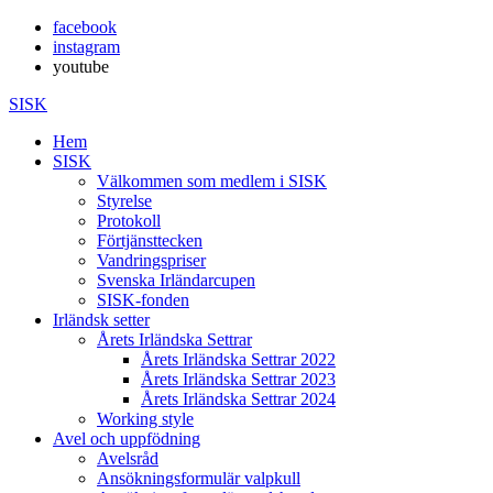
facebook
instagram
youtube
SISK
Hem
SISK
Välkommen som medlem i SISK
Styrelse
Protokoll
Förtjänsttecken
Vandringspriser
Svenska Irländarcupen
SISK-fonden
Irländsk setter
Årets Irländska Settrar
Årets Irländska Settrar 2022
Årets Irländska Settrar 2023
Årets Irländska Settrar 2024
Working style
Avel och uppfödning
Avelsråd
Ansökningsformulär valpkull