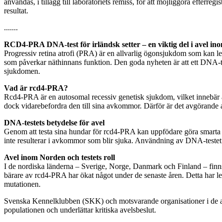
användas, i tillägg till laboratoriets remiss, för att möjliggöra efterreg
resultat.
.......
RCD4-PRA DNA-test för irländsk setter – en viktig del i avel i
Progressiv retina atrofi (PRA) är en allvarlig ögonsjukdom som kan le
som påverkar näthinnans funktion. Den goda nyheten är att ett DNA-tes
sjukdomen.
Vad är rcd4-PRA?
Rcd4-PRA är en autosomal recessiv genetisk sjukdom, vilket innebär 
dock vidarebefordra den till sina avkommor. Därför är det avgörande 
DNA-testets betydelse för avel
Genom att testa sina hundar för rcd4-PRA kan uppfödare göra smarta oc
inte resulterar i avkommor som blir sjuka. Användning av DNA-testet b
Avel inom Norden och testets roll
I de nordiska länderna – Sverige, Norge, Danmark och Finland – finns e
bärare av rcd4-PRA har ökat något under de senaste åren. Detta har lett
mutationen.
Svenska Kennelklubben (SKK) och motsvarande organisationer i de andr
populationen och underlättar kritiska avelsbeslut.