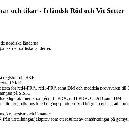
ar och tikar - Irländsk Röd och Vit Setter
de nordiska länderna.
gon av de nordiska länderna.
a registrerad i SKK.
trerad i SKK.
tt testa för rcd4-PRA, rcd1-PRA samt DM och meddela provsvaren till 
arningen på SISK.
 tillräcklig dokumentation på rcd1-PRA, rcd4-PRA, CLAD samt DM.
rationer godkänns inte i utgångspunkten. Vid högre inavlelsgrad kan 
vans, kryptosism och liknande.
n utställningar/jaktprov som ett resultat av anmärkningar på gemyt sk