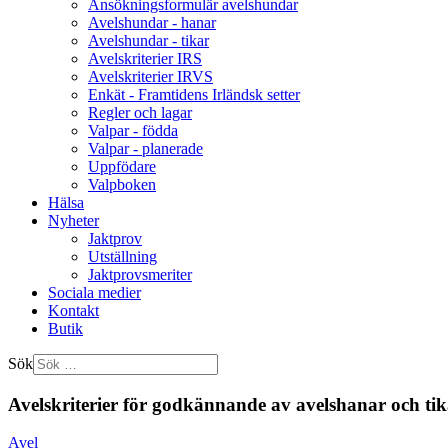
Ansökningsformulär avelshundar
Avelshundar - hanar
Avelshundar - tikar
Avelskriterier IRS
Avelskriterier IRVS
Enkät - Framtidens Irländsk setter
Regler och lagar
Valpar - födda
Valpar - planerade
Uppfödare
Valpboken
Hälsa
Nyheter
Jaktprov
Utställning
Jaktprovsmeriter
Sociala medier
Kontakt
Butik
Sök
Avelskriterier för godkännande av avelshanar och tik
Avel