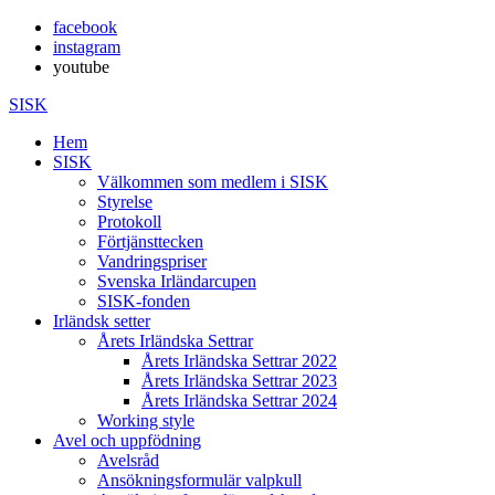
facebook
instagram
youtube
SISK
Hem
SISK
Välkommen som medlem i SISK
Styrelse
Protokoll
Förtjänsttecken
Vandringspriser
Svenska Irländarcupen
SISK-fonden
Irländsk setter
Årets Irländska Settrar
Årets Irländska Settrar 2022
Årets Irländska Settrar 2023
Årets Irländska Settrar 2024
Working style
Avel och uppfödning
Avelsråd
Ansökningsformulär valpkull