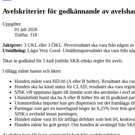
Avelskriterier för godkännande av avelshan
Uppgifter
01 juli 2026
Träffar: 318
Jaktprov:
3
UKL eller 3 ÖKL. Provresultatet ska vara från någon av 
Utställning:
Lägst Very Good. Utställningsresultatet ska vara från nå
Tikar är godkänd för 5 kull (utifrån SKK-etiska regler för avel).
I tillägg måste hanen och tiken:
Hunden måste vara HD-fri (A eller B höfter). Resultatet ska var
Hunden ska ha känd status för CLAD, resultatet ska vara regis
SISK vill uppmana ägare till hundar som ska användas i avel a
Utlandsfödd hund ska ha A eller B höfter för att få godkänd p
Utomnordiska importer kan ges dispension om det framläggs
Parningar som ger en inavelsgrad högre än 6,25% över fem gene
SISK:s avelsråd innan parningen.
Hunden måste vara fri för ärftliga defekter som bett fel, kroks
Hunden måste ha gott gemyt. Om hunden är avstängd från SKK frå
Avelsdjur över 10 år tas automatiskt bort från avelshundslistan.