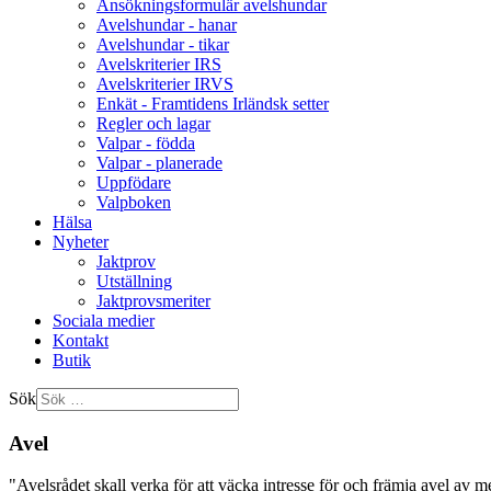
Ansökningsformulär avelshundar
Avelshundar - hanar
Avelshundar - tikar
Avelskriterier IRS
Avelskriterier IRVS
Enkät - Framtidens Irländsk setter
Regler och lagar
Valpar - födda
Valpar - planerade
Uppfödare
Valpboken
Hälsa
Nyheter
Jaktprov
Utställning
Jaktprovsmeriter
Sociala medier
Kontakt
Butik
Sök
Avel
"Avelsrådet skall verka för att väcka intresse för och främja avel av me