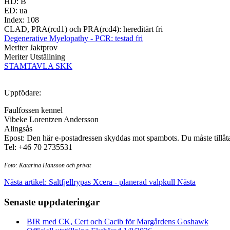
HD: B
ED: ua
Index: 108
CLAD, PRA(rcd1) och PRA(rcd4): hereditärt fri
Degenerative Myelopathy - PCR: testad fri
Meriter Jaktprov
Meriter Utställning
STAMTAVLA SKK
Uppfödare:
Faulfossen kennel
Vibeke Lorentzen Andersson
Alingsås
Epost:
Den här e-postadressen skyddas mot spambots. Du måste tillåta 
Tel: +46 70 2735531
Foto: Katarina Hansson och privat
Nästa artikel: Saltfjellrypas Xcera - planerad valpkull
Nästa
Senaste uppdateringar
BIR med CK, Cert och Cacib för Margårdens Goshawk