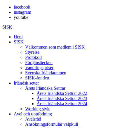
facebook
instagram
youtube
SISK
Hem
SISK
Välkommen som medlem i SISK
Styrelse
Protokoll
Förtjänsttecken
Vandringspriser
Svenska Irländarcupen
SISK-fonden
Irländsk setter
Årets Irländska Settrar
Årets Irländska Settrar 2022
Årets Irländska Settrar 2023
Årets Irländska Settrar 2024
Working style
Avel och uppfödning
Avelsråd
Ansökningsformulär valpkull