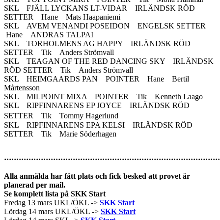
SKL FJÄLL LYCKANS LT-VIDAR IRLÄNDSK RÖD
SETTER Hane Mats Haapaniemi
SKL AVEM VENANDI POSEIDON ENGELSK SETTER
Hane ANDRAS TALPAI
SKL TORHOLMENS AG HAPPY IRLÄNDSK RÖD
SETTER Tik Anders Strömvall
SKL TEAGAN OF THE RED DANCING SKY IRLÄNDSK
RÖD SETTER Tik Anders Strömvall
SKL HEIMGAARDS PAN POINTER Hane Bertil
Mårtensson
SKL MILPOINT MIXA POINTER Tik Kenneth Laago
SKL RIPFINNARENS EP JOYCE IRLÄNDSK RÖD
SETTER Tik Tommy Hagerlund
SKL RIPFINNARENS EPA KELSI IRLÄNDSK RÖD
SETTER Tik Marie Söderhagen
························································································
Alla anmälda har fått plats och fick besked att provet är
planerad per mail.
Se komplett lista på SKK Start
Fredag 13 mars UKL/ÖKL ->
SKK Start
Lördag 14 mars UKL/ÖKL ->
SKK Start