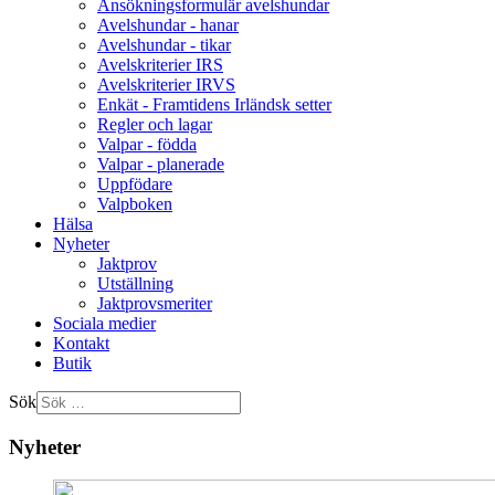
Ansökningsformulär avelshundar
Avelshundar - hanar
Avelshundar - tikar
Avelskriterier IRS
Avelskriterier IRVS
Enkät - Framtidens Irländsk setter
Regler och lagar
Valpar - födda
Valpar - planerade
Uppfödare
Valpboken
Hälsa
Nyheter
Jaktprov
Utställning
Jaktprovsmeriter
Sociala medier
Kontakt
Butik
Sök
Nyheter