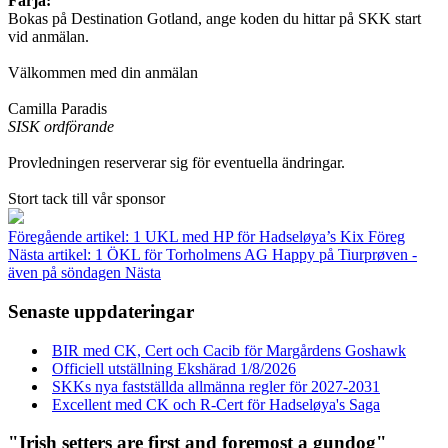
Färja:
Bokas på Destination Gotland, ange koden du hittar på SKK start
vid anmälan.
Välkommen med din anmälan
Camilla Paradis
SISK ordförande
Provledningen reserverar sig för eventuella ändringar.
Stort tack till vår sponsor
Föregående artikel: 1 UKL med HP för Hadseløya’s Kix
Föreg
Nästa artikel: 1 ÖKL för Torholmens AG Happy på Tiurprøven -
även på söndagen
Nästa
Senaste uppdateringar
BIR med CK, Cert och Cacib för Margårdens Goshawk
Officiell utställning Ekshärad 1/8/2026
SKKs nya fastställda allmänna regler för 2027-2031
Excellent med CK och R-Cert för Hadseløya's Saga
"Irish setters are first and foremost a gundog"