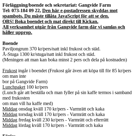
Förläggning/boende och sekretariat: Gangvide Farm
Tel: 073-184 09 22,
Den här e-postadressen skyddas mot
spambots. Du måste tillåta JavaScript för att se den.
OBS! Boka boendet och mat direkt till Kickan.
All verksamhet utgår från Gangvide farm där vi samlas och
håller upprop.
Boende
Paviljongrum 370 kr/pers/natt inkl frukost och städ.
Å-Stuga 1300 kr/stuga/natt inkl frukost och städ.
(Meningen att man kan boka minst 2 pers och dela på kostnaden)
Frukost
ingår i boendet (Frukost går även att köpa till för 85 kr/pers
om man inte
bor på Gangvide Farm)
Lunchpaket
100 kr/pers
(Lunch går att beställa och man fyller på sin kaffe termos i samband
med frukosten
om man vill ha kaffe med)
Middag
onsdag kväll 170 kr/pers - Varmrätt och kaka
Middag
torsdag kväll 170 kr/pers - Varmrätt och kaka
Middag
fredag kväll 230 kr/pers - Varmrätt och efterrätt
Middag
lördag kväll 170 kr/pers - Varmrätt och kaka