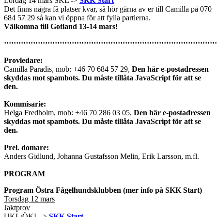
Lördag 14 mars SKL ->
SKK Start
Det finns några få platser kvar, så hör gärna av er till Camilla på 070
684 57 29 så kan vi öppna för att fylla partierna.
Välkomna till Gotland 13-14 mars!
························································································
Provledare:
Camilla Paradis, mob: +46 70 684 57 29,
Den här e-postadressen
skyddas mot spambots. Du måste tillåta JavaScript för att se
den.
Kommisarie:
Helga Fredholm, mob: +46 70 286 03 05,
Den här e-postadressen
skyddas mot spambots. Du måste tillåta JavaScript för att se
den.
Prel. domare:
Anders Gidlund, Johanna Gustafsson Melin, Erik Larsson, m.fl.
PROGRAM
Program Östra Fågelhundsklubben (mer info på SKK Start)
Torsdag 12 mars
Jaktprov
UKL/ÖKL ->
SKK Start