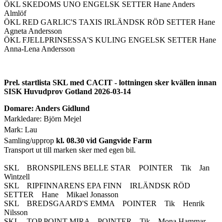
ÖKL SKEDOMS UNO ENGELSK SETTER Hane Anders
Almlöf
ÖKL RED GARLIC'S TAXIS IRLÄNDSK RÖD SETTER Hane
Agneta Andersson
ÖKL FJELLPRINSESSA'S KULING ENGELSK SETTER Hane
Anna-Lena Andersson
Prel. startlista SKL med CACIT - lottningen sker kvällen innan
SISK Huvudprov Gotland 2026-03-14
Domare: Anders Gidlund
Markledare: Björn Mejel
Mark: Lau
Samling/upprop
kl. 08.30 vid Gangvide Farm
Transport ut till marken sker med egen bil.
SKL BRONSPILENS BELLE STAR POINTER Tik Jan
Wintzell
SKL RIPFINNARENS EPA FINN IRLÄNDSK RÖD
SETTER Hane Mikael Jonasson
SKL BREDSGAARD'S EMMA POINTER Tik Henrik
Nilsson
SKL TOP POINT MIRA POINTER Tik Mona Hammar