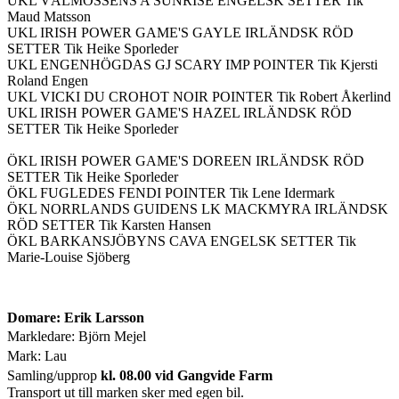
UKL VÅLMOSSENS A SUNRISE ENGELSK SETTER Tik
Maud Matsson
UKL IRISH POWER GAME'S GAYLE IRLÄNDSK RÖD
SETTER Tik Heike Sporleder
UKL ENGENHÖGDAS GJ SCARY IMP POINTER Tik Kjersti
Roland Engen
UKL VICKI DU CROHOT NOIR POINTER Tik Robert Åkerlind
UKL IRISH POWER GAME'S HAZEL IRLÄNDSK RÖD
SETTER Tik Heike Sporleder
ÖKL IRISH POWER GAME'S DOREEN IRLÄNDSK RÖD
SETTER Tik Heike Sporleder
ÖKL FUGLEDES FENDI POINTER Tik Lene Idermark
ÖKL NORRLANDS GUIDENS LK MACKMYRA IRLÄNDSK
RÖD SETTER Tik Karsten Hansen
ÖKL BARKANSJÖBYNS CAVA ENGELSK SETTER Tik
Marie-Louise Sjöberg
Domare: Erik Larsson
Markledare: Björn Mejel
Mark: Lau
Samling/upprop
kl. 08.00 vid Gangvide Farm
Transport ut till marken sker med egen bil.