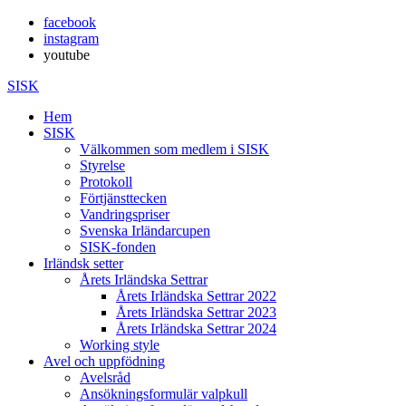
facebook
instagram
youtube
SISK
Hem
SISK
Välkommen som medlem i SISK
Styrelse
Protokoll
Förtjänsttecken
Vandringspriser
Svenska Irländarcupen
SISK-fonden
Irländsk setter
Årets Irländska Settrar
Årets Irländska Settrar 2022
Årets Irländska Settrar 2023
Årets Irländska Settrar 2024
Working style
Avel och uppfödning
Avelsråd
Ansökningsformulär valpkull