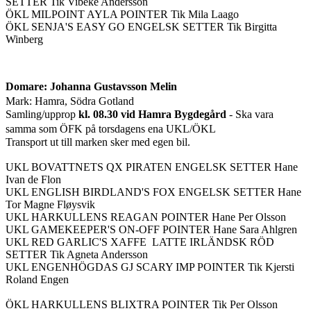
SETTER Tik Vibeke Andersson
ÖKL MILPOINT AYLA POINTER Tik Mila Laago
ÖKL SENJA'S EASY GO ENGELSK SETTER Tik Birgitta
Winberg
Domare: Johanna Gustavsson Melin
Mark: Hamra, Södra Gotland
Samling/upprop
kl. 08.30 vid Hamra Bygdegård
- Ska vara
samma som ÖFK på torsdagens ena UKL/ÖKL
Transport ut till marken sker med egen bil.
UKL BOVATTNETS QX PIRATEN ENGELSK SETTER Hane
Ivan de Flon
UKL ENGLISH BIRDLAND'S FOX ENGELSK SETTER Hane
Tor Magne Fløysvik
UKL HARKULLENS REAGAN POINTER Hane Per Olsson
UKL GAMEKEEPER'S ON-OFF POINTER Hane Sara Ahlgren
UKL RED GARLIC'S XAFFE LATTE IRLÄNDSK RÖD
SETTER Tik Agneta Andersson
UKL ENGENHÖGDAS GJ SCARY IMP POINTER Tik Kjersti
Roland Engen
ÖKL HARKULLENS BLIXTRA POINTER Tik Per Olsson