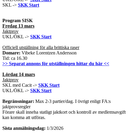
SKL ->
SKK Start
Program SISK
Fredag 13 mars
Jaktprov
UKL/ÖKL ->
SKK Start
Officiell utställning för alla brittiska raser
Domare:
Vibeke Lorentzen Andersson
Tid: ca 16.30
>> Separat annons för utställningen hittar du här <<
Lördag 14 mars
Jaktprov
SKL med Cacit ->
SKK Start
UKL/ÖKL ->
SKK Start
Begränsningar:
Max 2-3 partier/dag. I övrigt enligt FA:s
jaktprovsregler
Förare skall inneha statligt jaktkort och kontroll av medlemsavgift
kan komma att utföras.
Sista anmälningsdag:
1/3/2026