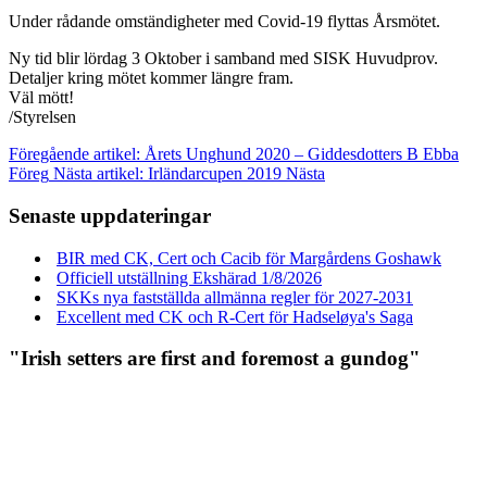
Under rådande omständigheter med Covid-19 flyttas Årsmötet.
Ny tid blir lördag 3 Oktober i samband med SISK Huvudprov.
Detaljer kring mötet kommer längre fram.
Väl mött!
/Styrelsen
Föregående artikel: Årets Unghund 2020 – Giddesdotters B Ebba
Föreg
Nästa artikel: Irländarcupen 2019
Nästa
Senaste uppdateringar
BIR med CK, Cert och Cacib för Margårdens Goshawk
Officiell utställning Ekshärad 1/8/2026
SKKs nya fastställda allmänna regler för 2027-2031
Excellent med CK och R-Cert för Hadseløya's Saga
"Irish setters are first and foremost a gundog"