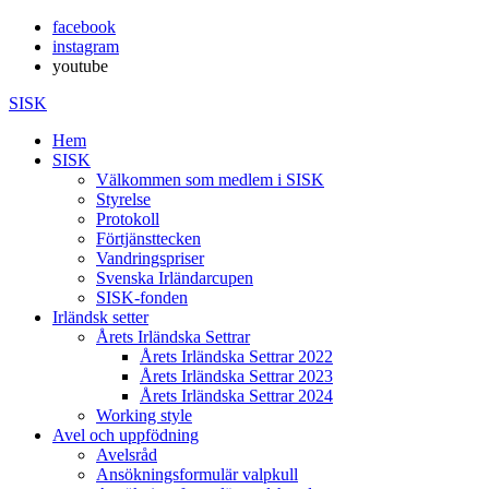
facebook
instagram
youtube
SISK
Hem
SISK
Välkommen som medlem i SISK
Styrelse
Protokoll
Förtjänsttecken
Vandringspriser
Svenska Irländarcupen
SISK-fonden
Irländsk setter
Årets Irländska Settrar
Årets Irländska Settrar 2022
Årets Irländska Settrar 2023
Årets Irländska Settrar 2024
Working style
Avel och uppfödning
Avelsråd
Ansökningsformulär valpkull