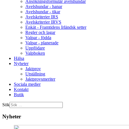
Ansökningsformulär avelshundar
Avelshundar - hanar
Avelshundar - tikar
Avelskriterier IRS
Avelskriterier IRVS
Enkät - Framtidens Irländsk setter
Regler och lagar
Valpar - födda
Valpar - planerade
Uppfödare
Valpboken
Hälsa
Nyheter
Jaktprov
Utställning
Jaktprovsmeriter
Sociala medier
Kontakt
Butik
Sök
Nyheter